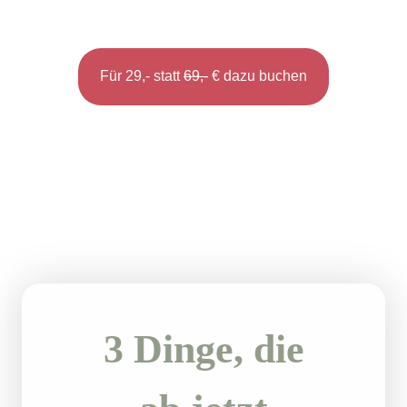
Für 29,- statt
69,-
€ dazu buchen
3 Dinge, die