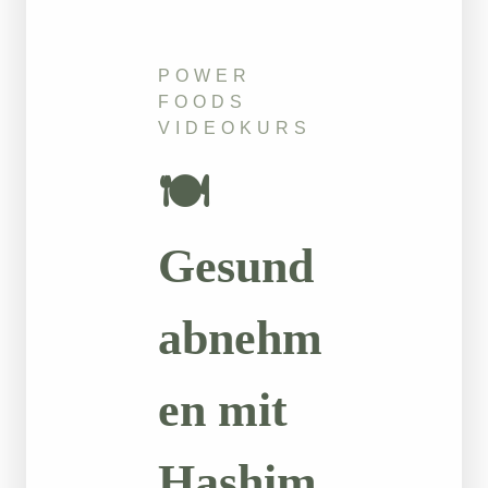
POWER
FOODS
VIDEOKURS
🍽️
Gesund
abnehm
en mit
Hashim