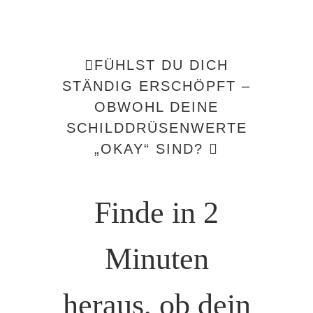
Zum
Inhalt
springen
🫩FÜHLST DU DICH
STÄNDIG ERSCHÖPFT –
OBWOHL DEINE
SCHILDDRÜSENWERTE
„OKAY“ SIND? 🫩
Finde in 2
Minuten
heraus, ob dein